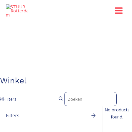
Ga
Main
naar
Menu
de
inhoud
Winkel
Filters
No products
Filters
found.