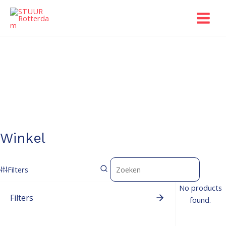
Ga
Main
naar
Menu
de
inhoud
Winkel
Filters
No products
Filters
found.