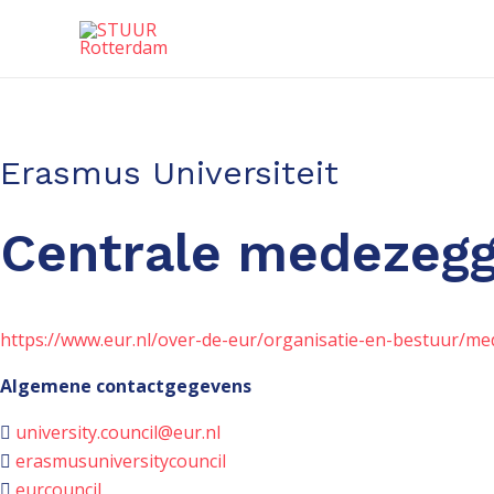
Ga
naar
de
inhoud
Erasmus Universiteit
Centrale medezeg
https://www.eur.nl/over-de-eur/organisatie-en-bestuur/me
Algemene contactgegevens
university.council@eur.nl
erasmusuniversitycouncil
eurcouncil