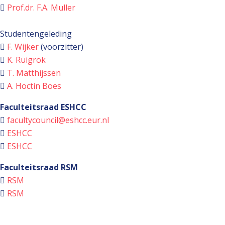
Prof.dr. F.A. Muller
Studentengeleding
F. Wijker
(voorzitter)
K. Ruigrok
T. Matthijssen
A. Hoctin Boes
Faculteitsraad ESHCC
facultycouncil@eshcc.eur.nl
ESHCC
ESHCC
Faculteitsraad RSM
RSM
RSM